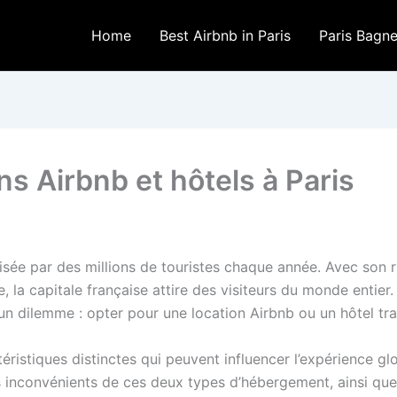
Home
Best Airbnb in Paris
Paris Bagn
ns Airbnb et hôtels à Paris
 prisée par des millions de touristes chaque année. Avec son
 capitale française attire des visiteurs du monde entier. L
n dilemme : opter pour une location Airbnb ou un hôtel tra
istiques distinctes qui peuvent influencer l’expérience glob
 inconvénients de ces deux types d’hébergement, ainsi que 