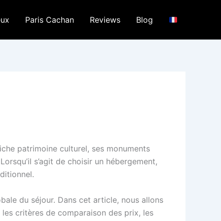
eux
Paris Cachan
Reviews
Blog
 riche patrimoine culturel, ses monuments
orsqu’il s’agit de choisir un hébergement,
ditionnel.
ale du séjour. Dans cet article, nous allons
les critères de comparaison des prix, les